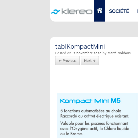
Skip
to
ACCUEIL
SOCIÉTÉ
content
tablKompactMini
Posted on
12 novembre 2020
by
Maité Nolibois
← Previous
Next →