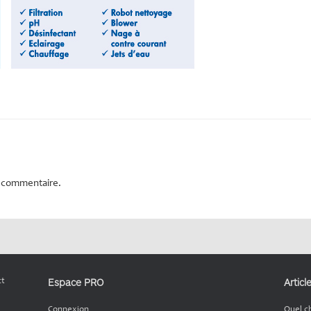
n commentaire.
Espace PRO
Articl
ct
Connexion
Quel c