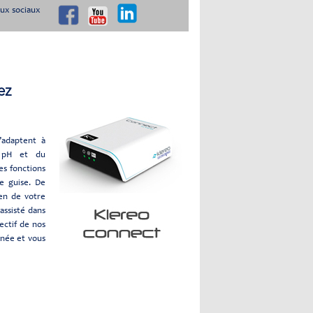
aux sociaux
ez
’adaptent à
du pH et du
es fonctions
 guise. De
ien de votre
assisté dans
jectif de nos
nnée et vous