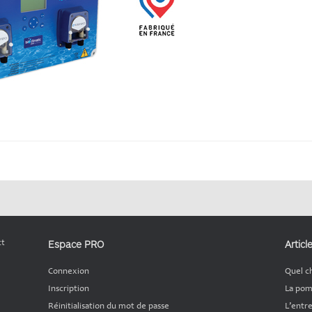
Espace PRO
Articl
ct
Connexion
Quel c
Inscription
La pom
Réinitialisation du mot de passe
L’entre