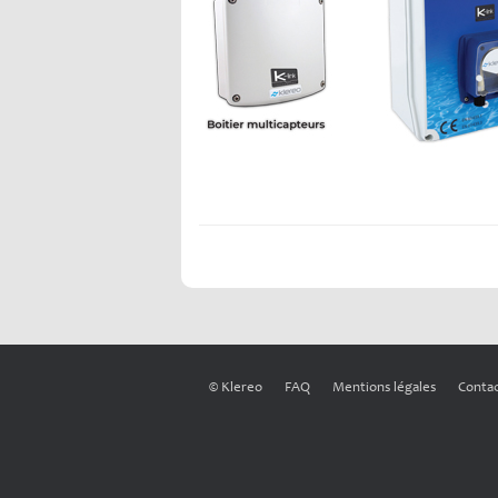
© Klereo
FAQ
Mentions légales
Conta