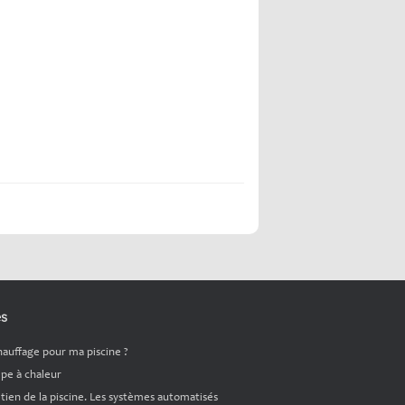
es
hauffage pour ma piscine ?
pe à chaleur
tien de la piscine. Les systèmes automatisés