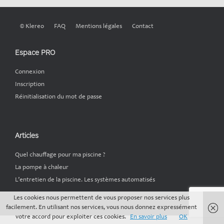
© Klereo
FAQ
Mentions légales
Contact
Espace PRO
Connexion
Inscription
Réinitialisation du mot de passe
Articles
Quel chauffage pour ma piscine ?
La pompe à chaleur
L’entretien de la piscine. Les systèmes automatisés
Les cookies nous permettent de vous proposer nos services plus
facilement. En utilisant nos services, vous nous donnez expressément
votre accord pour exploiter ces cookies.
En savoir plus
OK