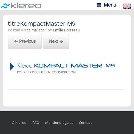
Skip
Menu
to
content
titreKompactMaster M9
Posted on
22 mai 2024
by
Emilie Boisseau
← Previous
Next →
© Klereo
FAQ
Mentions légales
Contact